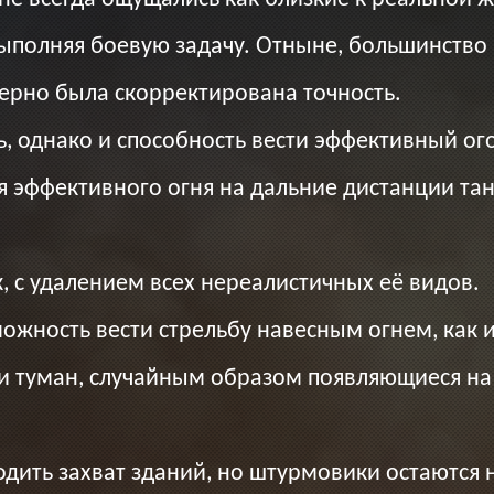
выполняя боевую задачу. Отныне, большинство
ерно была скорректирована точность.
 однако и способность вести эффективный ого
 эффективного огня на дальние дистанции тан
 с удалением всех нереалистичных её видов.
жность вести стрельбу навесным огнем, как и
 туман, случайным образом появляющиеся на 
одить захват зданий, но штурмовики остаютс