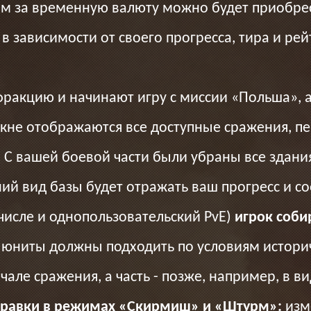
ром за временную валюту можно будет приобре
 зависимости от своего прогресса, тира и рей
фракцию и начинают игру с миссии «Польша», 
 окне отображаются все доступные сражения, п
д. С вашей боевой части были убраны все здан
ий вид базы будет отражать ваш прогресс и со
 числе и однопользовательский PvE)
игрок соби
 юниты должны подходить по условиям историч
чале сражения, а часть - позже, например, в в
правки в режимах «Скирмиш» и «Штурм»:
изм