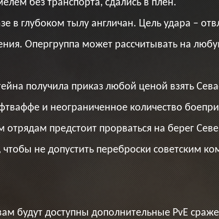
елем без транспорта, сдались в плен.
зе в глубоком тылу англичан. Цель удара – отв
ения. Опергруппа может рассчитывать на любу
йна получила приказ любой ценой взять Сева
фтваффе и неограниченное количество боепри
 отрядам предстоит прорваться на берег Севе
, чтобы не допустить переброски советским 
м будут доступны дополнительные PvE сражен